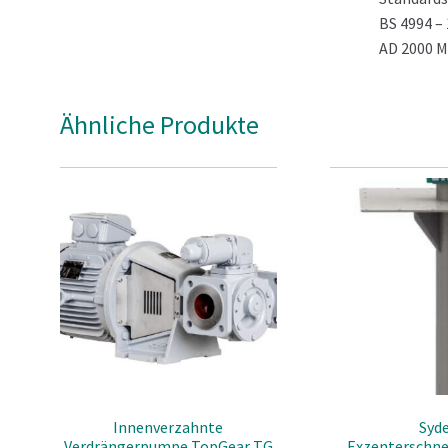
BS 4994 – 
AD 2000 M
ASME Sez.
Ähnliche Produkte
Geometri
Die Filte
Die Standa
Durchflüss
Die Stand
Auf Kunde
hergestel
Innenverzahnte
Syd
Verdrängerpumpe TopGear TG
Exzenterschn