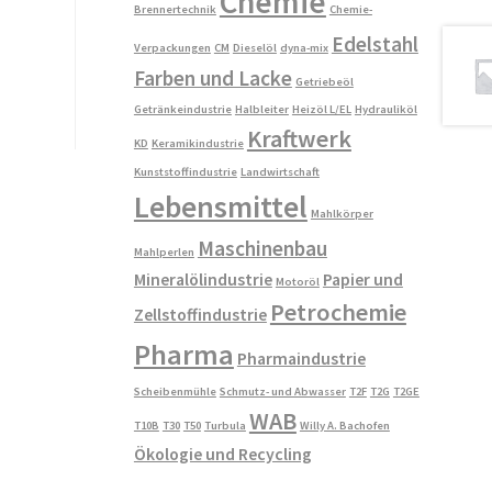
Chemie
Brennertechnik
Chemie-
Edelstahl
Verpackungen
CM
Dieselöl
dyna-mix
Farben und Lacke
Getriebeöl
Getränkeindustrie
Halbleiter
Heizöl L/EL
Hydrauliköl
Kraftwerk
KD
Keramikindustrie
Kunststoffindustrie
Landwirtschaft
Lebensmittel
Mahlkörper
Maschinenbau
Mahlperlen
Mineralölindustrie
Papier und
Motoröl
Petrochemie
Zellstoffindustrie
Pharma
Pharmaindustrie
Scheibenmühle
Schmutz- und Abwasser
T2F
T2G
T2GE
WAB
T10B
T30
T50
Turbula
Willy A. Bachofen
Ökologie und Recycling