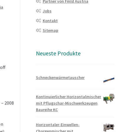
Partner von Fmld Austria
ia
Jobs
Kontakt
Sitemap
Neueste Produkte
off
Schneckenwärmetauscher
Kontinuierlicher Horizontalmischer
 – 2008
mit Pflugschar-Mischwerkzeugen
Baureihe KC
en
Horizontaler-Einwellen-
el:
Chargenmischer mit