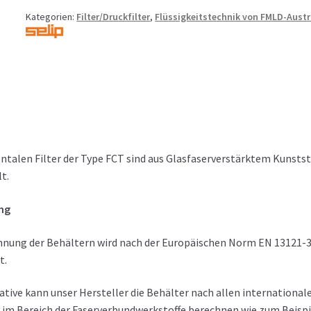
Kategorien:
Filter/Druckfilter
,
Flüssigkeitstechnik von FMLD-Austr
ontalen Filter der Type FCT sind aus Glasfaserverstärktem Kunstst
t.
ng
hnung der Behältern wird nach der Europäischen Norm EN 13121-3
t.
ative kann unser Hersteller die Behälter nach allen international
 im Bereich der Faserverbundwerkstoffe berechnen wie zum Beispi