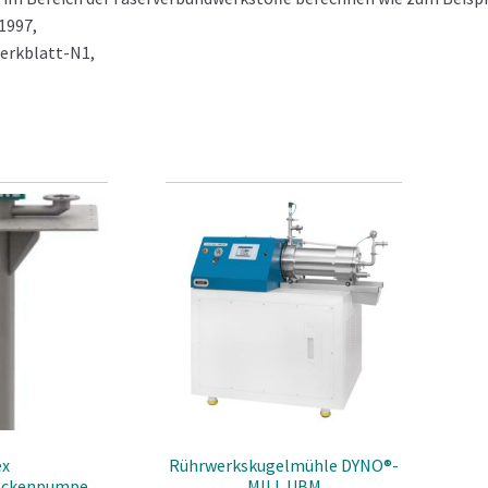
1997,
erkblatt-N1,
X
en
r sind normalerweise mit gewölbtem Dach und Boden ausgestattet
rd-Arbeitsdrücke sind 1,5, 3,0 und 5,0 bar
e von 8 bis 360 m³/h sind möglich.
ard Durchmesser sind Ø 1000, 1200, 1500, 1800, 2000, 2500, 3000, 
nwunsch können Filter mit einem Durchmesser kleiner als 1000
lt werden.
ex
Rührwerkskugelmühle DYNO®-
eckenpumpe
MILL UBM