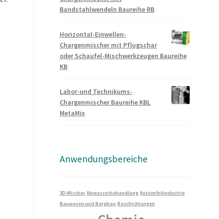
Bandstahlwendeln Baureihe RB
Horizontal-Einwellen-
Chargenmischer mit Pflugschar
oder Schaufel-Mischwerkzeugen Baureihe
KB
.
Labor-und Technikums-
Chargenmischer Baureihe KBL
4000 mm.
MetaMix
 mm
Anwendungsbereiche
3D-Mischer
Abwasserbehandlung
Automibilindustrie
Bauwesen und Bergbau
Beschichtungen