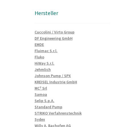
Hersteller
Cuccolini / Virto Group
DF Engineering GmbH
EMDE
Fluimac S.r.l.
Fluko
HiWay S.r.l.
Jehmlich
Johnson Pump / SPX
KREISEL Industrie GmbH
MC² Srl
Samoa
Selip S.p.A.
Standard Pump
STRIKO Verfahrenstechnik
Sydex
Willy A. Bachofen AG