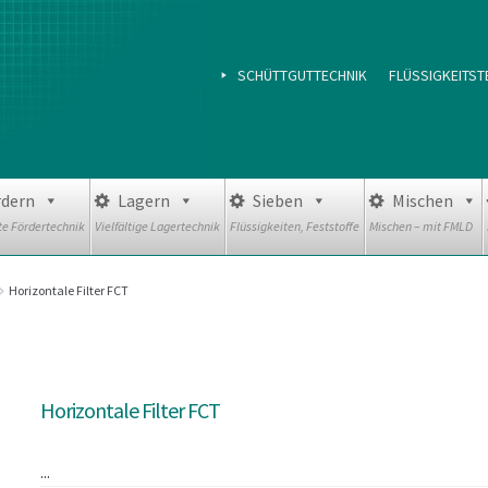
SCHÜTTGUTTECHNIK
FLÜSSIGKEITST
rdern
Lagern
Sieben
Mischen
e Fördertechnik
Vielfältige Lagertechnik
Flüssigkeiten, Feststoffe
Mischen – mit FMLD
Horizontale Filter FCT
Horizontale Filter FCT
...