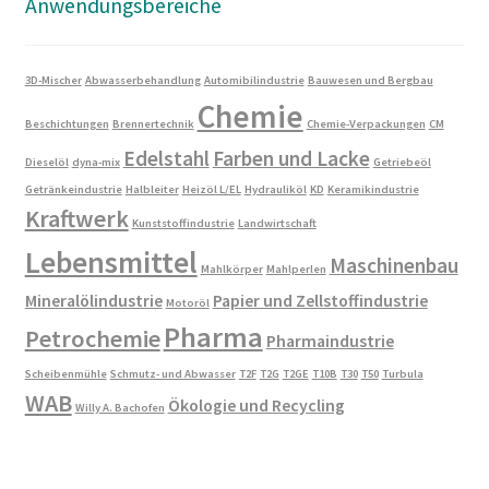
Anwendungsbereiche
3D-Mischer
Abwasserbehandlung
Automibilindustrie
Bauwesen und Bergbau
Chemie
Beschichtungen
Brennertechnik
Chemie-Verpackungen
CM
Edelstahl
Farben und Lacke
Dieselöl
dyna-mix
Getriebeöl
Getränkeindustrie
Halbleiter
Heizöl L/EL
Hydrauliköl
KD
Keramikindustrie
Kraftwerk
Kunststoffindustrie
Landwirtschaft
Lebensmittel
Maschinenbau
Mahlkörper
Mahlperlen
Mineralölindustrie
Papier und Zellstoffindustrie
Motoröl
Pharma
Petrochemie
Pharmaindustrie
Scheibenmühle
Schmutz- und Abwasser
T2F
T2G
T2GE
T10B
T30
T50
Turbula
WAB
Ökologie und Recycling
Willy A. Bachofen