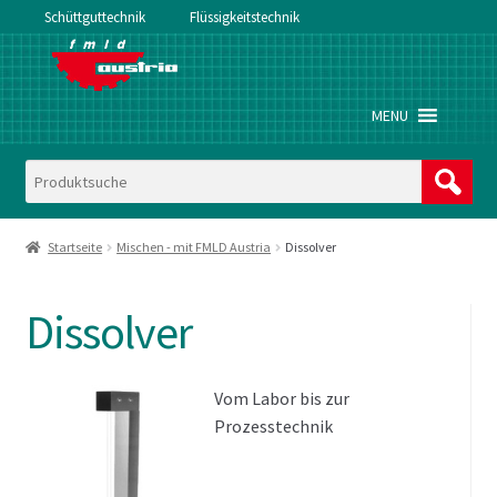
Schüttguttechnik
Flüssigkeitstechnik
Zur
Zum
Navigation
Inhalt
springen
springen
MENU
Startseite
Mischen - mit FMLD Austria
Dissolver
Dissolver
Vom Labor bis zur
Prozesstechnik