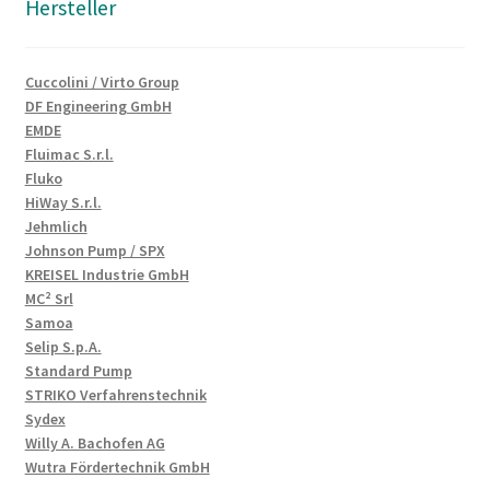
Hersteller
Cuccolini / Virto Group
DF Engineering GmbH
EMDE
Fluimac S.r.l.
Fluko
HiWay S.r.l.
Jehmlich
Johnson Pump / SPX
KREISEL Industrie GmbH
MC² Srl
Samoa
Selip S.p.A.
Standard Pump
STRIKO Verfahrenstechnik
Sydex
Willy A. Bachofen AG
Wutra Fördertechnik GmbH