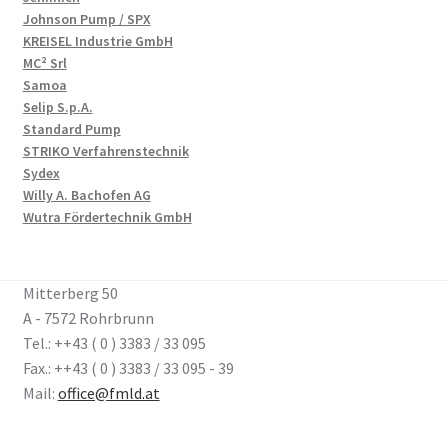
Johnson Pump / SPX
KREISEL Industrie GmbH
MC² Srl
Samoa
Selip S.p.A.
Standard Pump
STRIKO Verfahrenstechnik
Sydex
Willy A. Bachofen AG
Wutra Fördertechnik GmbH
Mitterberg 50
A - 7572 Rohrbrunn
Tel.: ++43 ( 0 ) 3383 / 33 095
Fax.: ++43 ( 0 ) 3383 / 33 095 - 39
Mail:
office@fmld.at