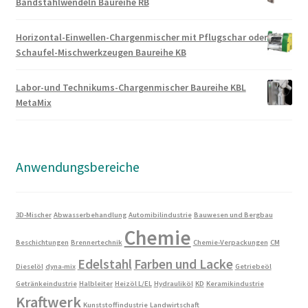
Bandstahlwendeln Baureihe RB
Horizontal-Einwellen-Chargenmischer mit Pflugschar oder
Schaufel-Mischwerkzeugen Baureihe KB
Labor-und Technikums-Chargenmischer Baureihe KBL
MetaMix
Anwendungsbereiche
3D-Mischer
Abwasserbehandlung
Automibilindustrie
Bauwesen und Bergbau
Chemie
Beschichtungen
Brennertechnik
Chemie-Verpackungen
CM
Edelstahl
Farben und Lacke
Dieselöl
dyna-mix
Getriebeöl
Getränkeindustrie
Halbleiter
Heizöl L/EL
Hydrauliköl
KD
Keramikindustrie
Kraftwerk
Kunststoffindustrie
Landwirtschaft