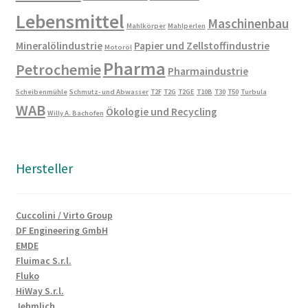
Lebensmittel
Maschinenbau
Mahlkörper
Mahlperlen
Mineralölindustrie
Papier und Zellstoffindustrie
Motoröl
Pharma
Petrochemie
Pharmaindustrie
Scheibenmühle
Schmutz- und Abwasser
T2F
T2G
T2GE
T10B
T30
T50
Turbula
WAB
Ökologie und Recycling
Willy A. Bachofen
Hersteller
Cuccolini / Virto Group
DF Engineering GmbH
EMDE
Fluimac S.r.l.
Fluko
HiWay S.r.l.
Jehmlich