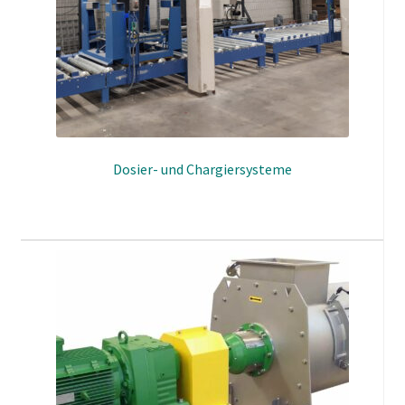
Reprozierbarkeit der Chargen
Geräuscharm
Technologisch und verbunden
Einfache und schnelle Reinigung
Garantierter Scale-Up
Präzise und zuverlässig
Flexibel und vielseitig
Dosier- und Chargiersysteme
FDA-Konform
vollständig aus Edelstahl AISI 316L
Der KBL MetaMix: Ihr idealer Partner im Labor oder
Technikum, wenn Flexibilität, Hygiene und Präzision in
der Mischtechnik gefordert wird