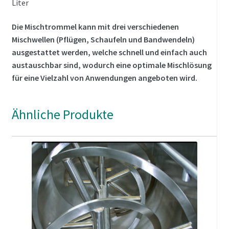
Liter
Die Mischtrommel kann mit drei verschiedenen
Mischwellen (Pflügen, Schaufeln und Bandwendeln)
ausgestattet werden, welche schnell und einfach auch
austauschbar sind, wodurch eine optimale Mischlösung
für eine Vielzahl von Anwendungen angeboten wird.
Mit einer raffinierten Produktgestaltung, einer
Ähnliche Produkte
ausgeklügelten SPS, einem Antrieb, der von einem
Umrichter und einem Tablet der neuesten Generation
gesteuert wird, (welches über Kabel oder WLAN
verbunden werden kann sein).
Der MetaMix kann auch von extern gesteuert werden
sowie auch im manuellen oder automatischen Modus
verwendet werden.
Der MetaMix verwaltet und speichert Rezepte und