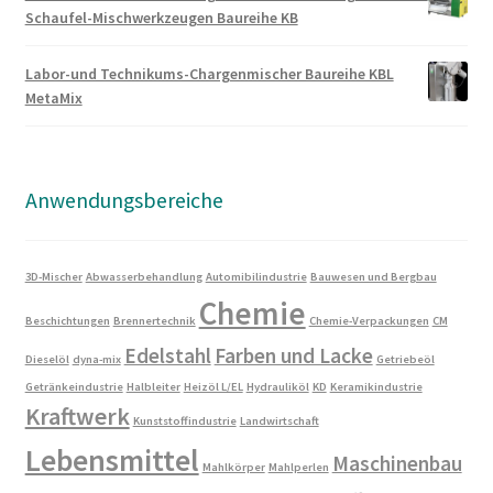
Schaufel-Mischwerkzeugen Baureihe KB
Labor-und Technikums-Chargenmischer Baureihe KBL
MetaMix
Anwendungsbereiche
3D-Mischer
Abwasserbehandlung
Automibilindustrie
Bauwesen und Bergbau
Chemie
Beschichtungen
Brennertechnik
Chemie-Verpackungen
CM
Edelstahl
Farben und Lacke
Dieselöl
dyna-mix
Getriebeöl
Getränkeindustrie
Halbleiter
Heizöl L/EL
Hydrauliköl
KD
Keramikindustrie
Kraftwerk
Kunststoffindustrie
Landwirtschaft
Lebensmittel
Maschinenbau
Mahlkörper
Mahlperlen