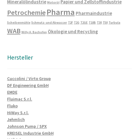
Mineralölindustrie
Papier und Zellstoffindustrie
Motoröl
Pharma
Petrochemie
Pharmaindustrie
Scheibenmühle
Schmutz- und Abwasser
T2F
T2G
T2GE
T10B
T30
T50
Turbula
WAB
Ökologie und Recycling
Willy A. Bachofen
Hersteller
Cuccolini / Virto Group
DF Engineering GmbH
EMDE
Fluimac S.r.l.
Fluko
HiWay S.r.l.
Jehmlich
Johnson Pump / SPX
KREISEL Industrie GmbH