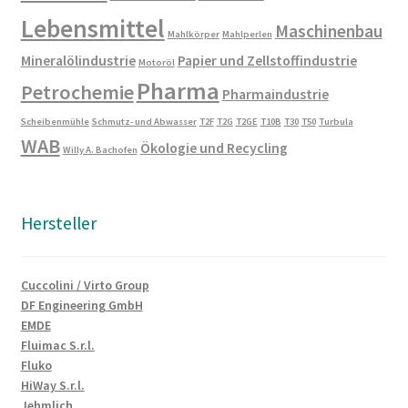
Lebensmittel
Maschinenbau
Mahlkörper
Mahlperlen
Mineralölindustrie
Papier und Zellstoffindustrie
Motoröl
Pharma
Petrochemie
Pharmaindustrie
Scheibenmühle
Schmutz- und Abwasser
T2F
T2G
T2GE
T10B
T30
T50
Turbula
WAB
Ökologie und Recycling
Willy A. Bachofen
Hersteller
Cuccolini / Virto Group
DF Engineering GmbH
EMDE
Fluimac S.r.l.
Fluko
HiWay S.r.l.
Jehmlich