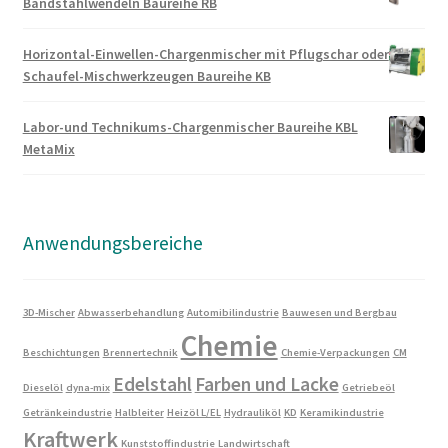
Bandstahlwendeln Baureihe RB
Horizontal-Einwellen-Chargenmischer mit Pflugschar oder
Schaufel-Mischwerkzeugen Baureihe KB
Labor-und Technikums-Chargenmischer Baureihe KBL
MetaMix
Anwendungsbereiche
3D-Mischer
Abwasserbehandlung
Automibilindustrie
Bauwesen und Bergbau
Chemie
Beschichtungen
Brennertechnik
Chemie-Verpackungen
CM
Edelstahl
Farben und Lacke
Dieselöl
dyna-mix
Getriebeöl
Getränkeindustrie
Halbleiter
Heizöl L/EL
Hydrauliköl
KD
Keramikindustrie
Kraftwerk
Kunststoffindustrie
Landwirtschaft