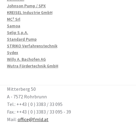
Johnson Pump / SPX
KREISEL Industrie GmbH
MC² Srl
Samoa
Selip S.p.A.
Standard Pump
STRIKO Verfahrenstechnik
Sydex
Willy A. Bachofen AG
Wutra Fördertechnik GmbH
Mitterberg 50
A - 7572 Rohrbrunn
Tel.: ++43 ( 0 ) 3383 / 33 095
Fax.: ++43 ( 0 ) 3383 / 33 095 - 39
Mail:
office@fmld.at