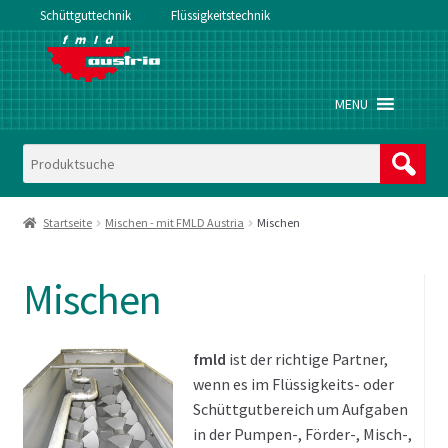
Schüttguttechnik
Flüssigkeitstechnik
Zur
Zum
Navigation
Inhalt
springen
springen
MENU
Startseite
Mischen - mit FMLD Austria
Mischen
Mischen
fmld
ist der richtige Partner,
wenn es im Flüssigkeits- oder
Schüttgutbereich um Aufgaben
in der Pumpen-, Förder-, Misch-,