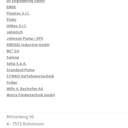
DF Engineering GmbH
EMDE
Fluimac S.r.l.
Fluko
HiWay S.r.l.
Jehmlich
Johnson Pump / SPX
KREISEL Industrie GmbH
MC² Srl
Samoa
Selip S.p.A.
Standard Pump
STRIKO Verfahrenstechnik
Sydex
Willy A. Bachofen AG
Wutra Fördertechnik GmbH
Mitterberg 50
A - 7572 Rohrbrunn