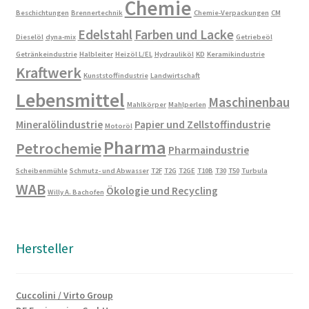
Chemie
Beschichtungen
Brennertechnik
Chemie-Verpackungen
CM
Edelstahl
Farben und Lacke
Dieselöl
dyna-mix
Getriebeöl
Getränkeindustrie
Halbleiter
Heizöl L/EL
Hydrauliköl
KD
Keramikindustrie
Kraftwerk
Kunststoffindustrie
Landwirtschaft
Lebensmittel
Maschinenbau
Mahlkörper
Mahlperlen
Mineralölindustrie
Papier und Zellstoffindustrie
Motoröl
Pharma
Petrochemie
Pharmaindustrie
Scheibenmühle
Schmutz- und Abwasser
T2F
T2G
T2GE
T10B
T30
T50
Turbula
WAB
Ökologie und Recycling
Willy A. Bachofen
Hersteller
Cuccolini / Virto Group