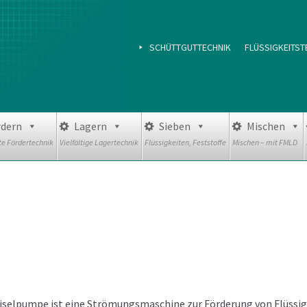
SCHÜTTGUTTECHNIK
FLÜSSIGKEITST
rdern
Lagern
Sieben
Mischen
e Fördertechnik
Vielfältige Lagertechnik
Flüssigkeiten, Feststoffe
Mischen – mit FMLD
iselpumpe ist eine Strömungsmaschine zur Förderung von Flüssi