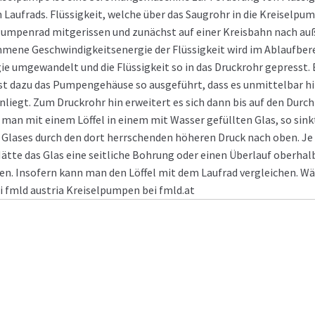
n Laufrads. Flüssigkeit, welche über das Saugrohr in die Kreiselpu
 Pumpenrad mitgerissen und zunächst auf einer Kreisbahn nach au
ene Geschwindigkeitsenergie der Flüssigkeit wird im Ablaufbere
 umgewandelt und die Flüssigkeit so in das Druckrohr gepresst. 
st dazu das Pumpengehäuse so ausgeführt, dass es unmittelbar h
iegt. Zum Druckrohr hin erweitert es sich dann bis auf den Durc
t man mit einem Löffel in einem mit Wasser gefüllten Glas, so sink
s Glases durch den dort herrschenden höheren Druck nach oben. Je
 Hätte das Glas eine seitliche Bohrung oder einen Überlauf oberhal
en. Insofern kann man den Löffel mit dem Laufrad vergleichen. Wä
 fmld austria Kreiselpumpen bei fmld.at