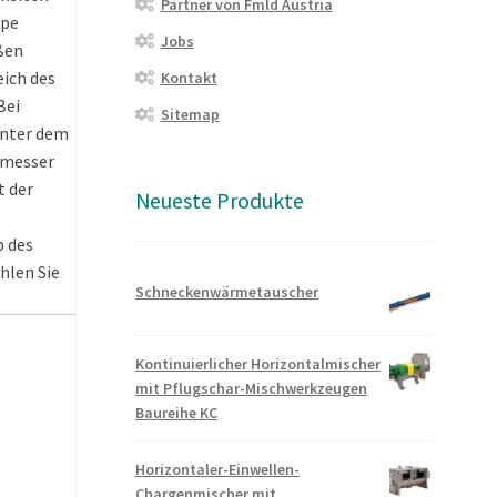
Partner von Fmld Austria
mpe
Jobs
ßen
ich des
Kontakt
Bei
Sitemap
inter dem
hmesser
t der
Neueste Produkte
b des
hlen Sie
Schneckenwärmetauscher
Kontinuierlicher Horizontalmischer
mit Pflugschar-Mischwerkzeugen
Baureihe KC
Horizontaler-Einwellen-
Chargenmischer mit