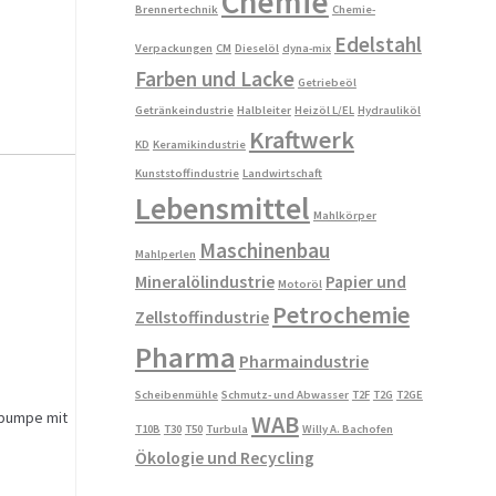
Chemie
Brennertechnik
Chemie-
Edelstahl
Verpackungen
CM
Dieselöl
dyna-mix
Farben und Lacke
Getriebeöl
Getränkeindustrie
Halbleiter
Heizöl L/EL
Hydrauliköl
Kraftwerk
KD
Keramikindustrie
Kunststoffindustrie
Landwirtschaft
Lebensmittel
Mahlkörper
Maschinenbau
Mahlperlen
Mineralölindustrie
Papier und
Motoröl
Petrochemie
Zellstoffindustrie
Pharma
Pharmaindustrie
Scheibenmühle
Schmutz- und Abwasser
T2F
T2G
T2GE
epumpe mit
WAB
T10B
T30
T50
Turbula
Willy A. Bachofen
Ökologie und Recycling