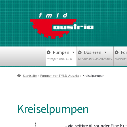
Schüttguttechnik
Flüssigkeitstechnik
Zur
Zum
Navigation
Inhalt
springen
springen
Pumpen
Dosieren
Fö
Pumpen von FMLD
Genaueste Dosiertechnik
Modernst
Startseite
Pumpen von FMLD-Austria
Kreiselpumpen
Kreiselpumpen
- vielseitige Allrounder
Eine Kre