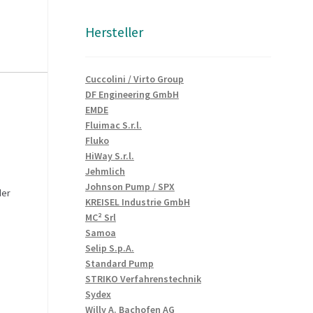
Hersteller
Cuccolini / Virto Group
DF Engineering GmbH
EMDE
Fluimac S.r.l.
Fluko
HiWay S.r.l.
Jehmlich
Johnson Pump / SPX
der
KREISEL Industrie GmbH
MC² Srl
Samoa
Selip S.p.A.
Standard Pump
STRIKO Verfahrenstechnik
Sydex
Willy A. Bachofen AG