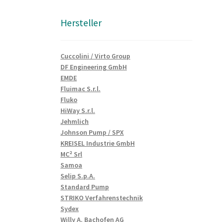
Hersteller
Cuccolini / Virto Group
DF Engineering GmbH
EMDE
Fluimac S.r.l.
Fluko
HiWay S.r.l.
Jehmlich
Johnson Pump / SPX
KREISEL Industrie GmbH
MC² Srl
Samoa
Selip S.p.A.
Standard Pump
STRIKO Verfahrenstechnik
Sydex
Willy A. Bachofen AG