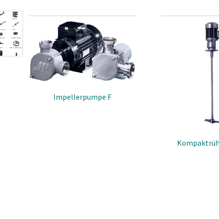
All
Op
St
He
La
Impellerpumpe F
Kompaktrüh