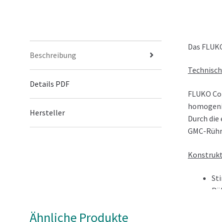
Das FLUKO
Beschreibung
Technisch
Details PDF
FLUKO Con
homogenis
Hersteller
Durch die
GMC-Rühre
Konstruk
St
Rü
Fü
Ähnliche Produkte
All