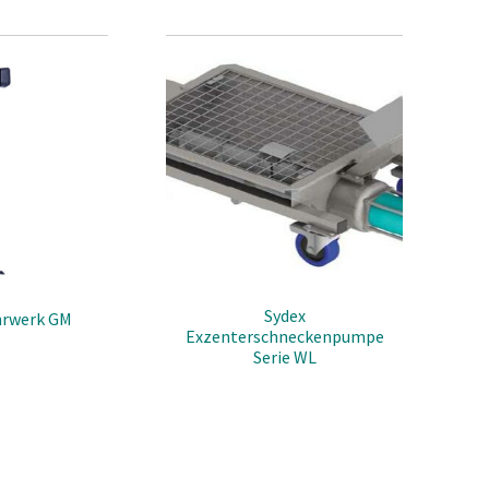
e Wellen und Rührorgane sind im 1.4571 Edelstahl ausgeführt.
tionen
euerung am Deckel montiert
bebügel
byrinth- oder Lippendichtung
Sydex
rwerk GM
Exzenterschneckenpumpe
Serie WL