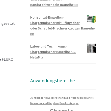
Bandstahlwendeln Baureihe RB
Horizontal-Einwellen-
Chargenmischer mit Pflugschar
ngesetzt.
oder Schaufel-Mischwerkzeugen Baureihe
KB
Labor-und Technikums-
Chargenmischer Baureihe KBL
MetaMix
ie FLUKO
Anwendungsbereiche
3D-Mischer
Abwasserbehandlung
Automibilindustrie
ltlich.
Bauwesen und Bergbau
Beschichtungen