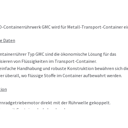
-Containerrührwerk GMC wird für Metall-Transport-Container ei
e Daten
tainerrührer Typ GMC sind die ökonomische Lösung für das
ieren von Flüssigkeiten im Transport-Container.
 einfache Handhabung und robuste Konstruktion bewähren sich d
r überall, wo flüssige Stoffe im Container aufbewahrt werden.
tion
irnradgetriebemotor direkt mit der Rührwelle gekoppelt.
hrer mit Containerdeckel verbunden.
r Ex-Bereiche sind die GMC-Rührer mit EEx-Motoren nach ATEX erhä
e Rührer sind mit 2 höhenverstellbaren Propeller versehen.