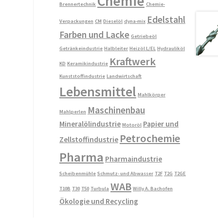
Chemie
Brennertechnik
Chemie-
Edelstahl
Verpackungen
CM
Dieselöl
dyna-mix
Farben und Lacke
Getriebeöl
Getränkeindustrie
Halbleiter
Heizöl L/EL
Hydrauliköl
Kraftwerk
KD
Keramikindustrie
Kunststoffindustrie
Landwirtschaft
Lebensmittel
Mahlkörper
Maschinenbau
Mahlperlen
Mineralölindustrie
Papier und
Motoröl
Petrochemie
Zellstoffindustrie
Pharma
Pharmaindustrie
Scheibenmühle
Schmutz- und Abwasser
T2F
T2G
T2GE
WAB
T10B
T30
T50
Turbula
Willy A. Bachofen
Ökologie und Recycling