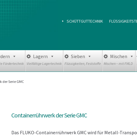
SCHÜTTGUTTECHNIK
FLÜSSIGKEITST
rdern
Lagern
Sieben
Mischen
e Fördertechnik
Vielfältige Lagertechnik
Flüssigkeiten, Feststoffe
Mischen – mit FMLD
k der Serie GMC
Containerrührwerk der Serie GMC
Das FLUKO-Containerrührwerk GMC wird für Metall-Transpo