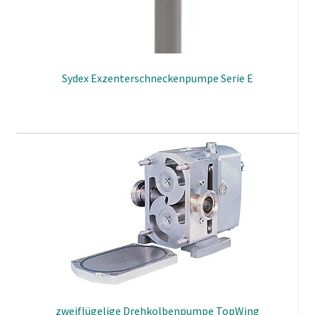
Laborstativ HTF 500:
400 x 400 x 800 mm (LxBxH)
Laborstativ HTE 500:
Sydex Exzenterschneckenpumpe Serie E
500 x 520 x 760 mm (LxBxH)
Laborstativ HTG 80:
500 x 520 x 1450 mm (LxBxH)
zweiflügelige Drehkolbenpumpe TopWing