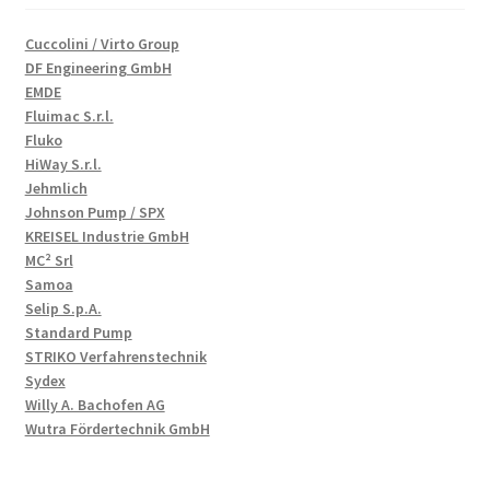
Cuccolini / Virto Group
DF Engineering GmbH
EMDE
Fluimac S.r.l.
Fluko
HiWay S.r.l.
Jehmlich
Johnson Pump / SPX
KREISEL Industrie GmbH
MC² Srl
Samoa
Selip S.p.A.
Standard Pump
STRIKO Verfahrenstechnik
Sydex
Willy A. Bachofen AG
Wutra Fördertechnik GmbH