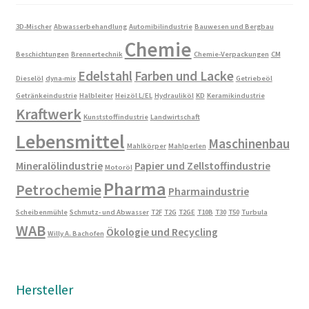
3D-Mischer
Abwasserbehandlung
Automibilindustrie
Bauwesen und Bergbau
Chemie
Beschichtungen
Brennertechnik
Chemie-Verpackungen
CM
Edelstahl
Farben und Lacke
Dieselöl
dyna-mix
Getriebeöl
Getränkeindustrie
Halbleiter
Heizöl L/EL
Hydrauliköl
KD
Keramikindustrie
Kraftwerk
Kunststoffindustrie
Landwirtschaft
Lebensmittel
Maschinenbau
Mahlkörper
Mahlperlen
Mineralölindustrie
Papier und Zellstoffindustrie
Motoröl
Pharma
Petrochemie
Pharmaindustrie
Scheibenmühle
Schmutz- und Abwasser
T2F
T2G
T2GE
T10B
T30
T50
Turbula
WAB
Ökologie und Recycling
Willy A. Bachofen
Hersteller