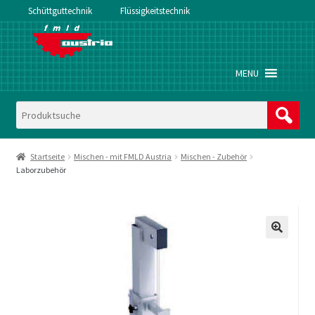
Schüttguttechnik
Flüssigkeitstechnik
Zur
Zum
Navigation
Inhalt
springen
springen
MENU
Startseite
Mischen - mit FMLD Austria
Mischen - Zubehör
Laborzubehör