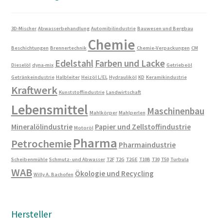
3D-Mischer
Abwasserbehandlung
Automibilindustrie
Bauwesen und Bergbau
Chemie
Beschichtungen
Brennertechnik
Chemie-Verpackungen
CM
Edelstahl
Farben und Lacke
Dieselöl
dyna-mix
Getriebeöl
Getränkeindustrie
Halbleiter
Heizöl L/EL
Hydrauliköl
KD
Keramikindustrie
Kraftwerk
Kunststoffindustrie
Landwirtschaft
Lebensmittel
Maschinenbau
Mahlkörper
Mahlperlen
Mineralölindustrie
Papier und Zellstoffindustrie
Motoröl
Pharma
Petrochemie
Pharmaindustrie
Scheibenmühle
Schmutz- und Abwasser
T2F
T2G
T2GE
T10B
T30
T50
Turbula
WAB
Ökologie und Recycling
Willy A. Bachofen
Hersteller