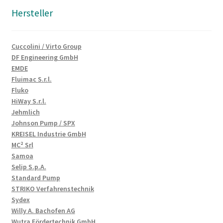
Hersteller
Cuccolini / Virto Group
DF Engineering GmbH
EMDE
Fluimac S.r.l.
Fluko
HiWay S.r.l.
Jehmlich
Johnson Pump / SPX
KREISEL Industrie GmbH
MC² Srl
Samoa
Selip S.p.A.
Standard Pump
STRIKO Verfahrenstechnik
Sydex
Willy A. Bachofen AG
Wutra Fördertechnik GmbH