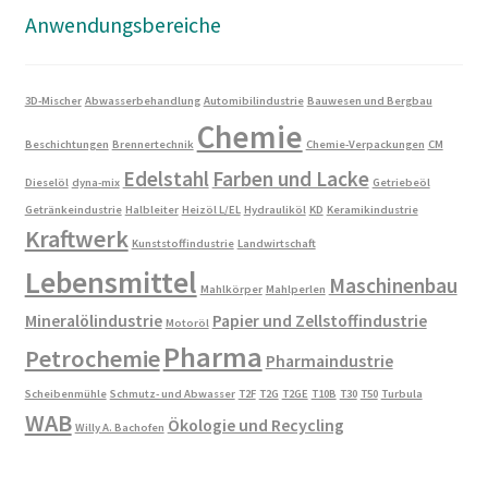
Anwendungsbereiche
3D-Mischer
Abwasserbehandlung
Automibilindustrie
Bauwesen und Bergbau
Chemie
Beschichtungen
Brennertechnik
Chemie-Verpackungen
CM
Edelstahl
Farben und Lacke
Dieselöl
dyna-mix
Getriebeöl
Getränkeindustrie
Halbleiter
Heizöl L/EL
Hydrauliköl
KD
Keramikindustrie
Kraftwerk
Kunststoffindustrie
Landwirtschaft
Lebensmittel
Maschinenbau
Mahlkörper
Mahlperlen
Mineralölindustrie
Papier und Zellstoffindustrie
Motoröl
Pharma
Petrochemie
Pharmaindustrie
Scheibenmühle
Schmutz- und Abwasser
T2F
T2G
T2GE
T10B
T30
T50
Turbula
WAB
Ökologie und Recycling
Willy A. Bachofen