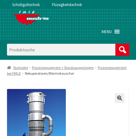
Schüttguttechnik
Flüssigkeitstechnik
Zur
Zum
Navigation
Inhalt
springen
springen
MENU
Startseite
Prozessequipment + Staubsauganlagen
Prozessequipment
bei FMLD
Rekuperatoren/Wärmetauscher