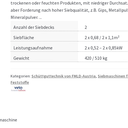
trockenen oder feuchten Produkten, mit niedriger Durchsat
aber Forderung nach hoher Siebqualität, z.B. Gips, Metallpul
Mineralpulver. ...
Anzahl der Siebdecks
2
Siebfläche
2 x 0,68 / 2 x 1,1m²
Leistungsaufnahme
2 x 0,52 – 2 x 0,85kW
Gewicht
420 / 510 kg
Kategorien:
Schüttguttechnik von FMLD-Austria
,
Siebmaschinen f
Feststoffe
maschine