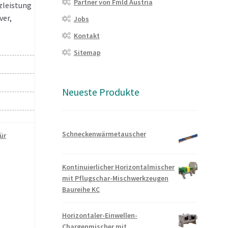
Partner von Fmld Austria
zleistung
ver,
Jobs
Kontakt
Sitemap
Neueste Produkte
Schneckenwärmetauscher
ür
Kontinuierlicher Horizontalmischer
mit Pflugschar-Mischwerkzeugen
Baureihe KC
Horizontaler-Einwellen-
Chargenmischer mit