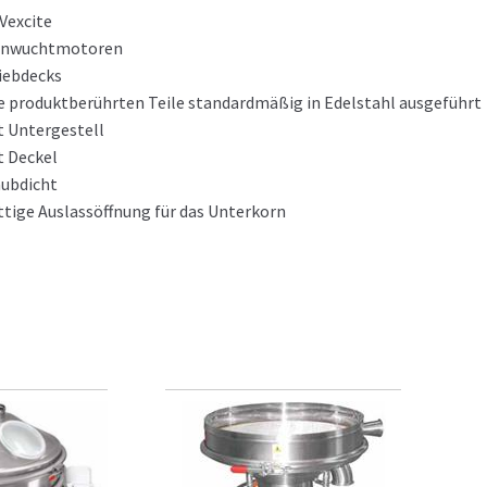
Vexcite
Unwuchtmotoren
Siebdecks
le produktberührten Teile standardmäßig in Edelstahl ausgeführt
t Untergestell
t Deckel
aubdicht
ttige Auslassöffnung für das Unterkorn
rdentlichen Betrieb ist ein Frequenzumrichter erforderlich!
lich eingesetzt für die Siebung von feinen und feinsten trockene
Produkten, mit niedriger Durchsatzleistung aber Forderung nach
ät, z.B. Gips, Metallpulver, Mineralpulver.