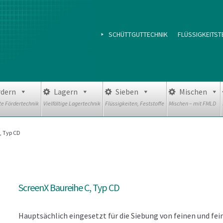
SCHÜTTGUTTECHNIK
FLÜSSIGKEITST
rdern
Lagern
Sieben
Mischen
e Fördertechnik
Vielfältige Lagertechnik
Flüssigkeiten, Feststoffe
Mischen – mit FMLD
, Typ CD
ScreenX Baureihe C, Typ CD
Hauptsächlich eingesetzt für die Siebung von feinen und fei