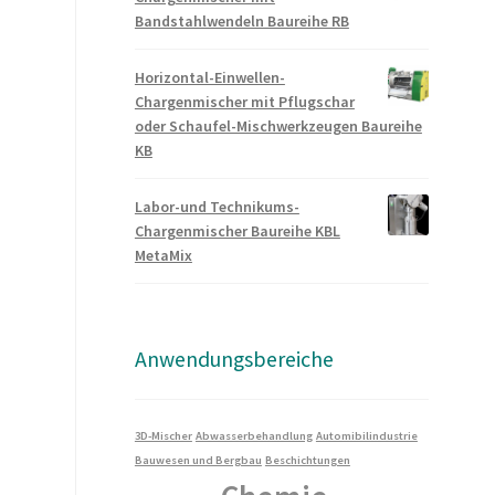
Bandstahlwendeln Baureihe RB
Horizontal-Einwellen-
Chargenmischer mit Pflugschar
oder Schaufel-Mischwerkzeugen Baureihe
KB
Labor-und Technikums-
Chargenmischer Baureihe KBL
MetaMix
n oder
Anwendungsbereiche
 hoher
3D-Mischer
Abwasserbehandlung
Automibilindustrie
Bauwesen und Bergbau
Beschichtungen