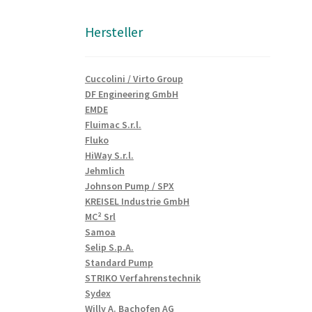
Hersteller
Cuccolini / Virto Group
DF Engineering GmbH
EMDE
Fluimac S.r.l.
Fluko
HiWay S.r.l.
Jehmlich
Johnson Pump / SPX
KREISEL Industrie GmbH
MC² Srl
Samoa
Selip S.p.A.
Standard Pump
STRIKO Verfahrenstechnik
Sydex
Willy A. Bachofen AG