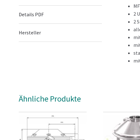
MF
2 
Details PDF
2 
al
Hersteller
mi
mi
st
mi
Für den o
Ähnliche Produkte
Hauptsäch
feuchten 
Siebqualit