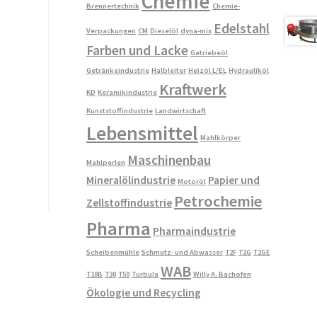
Chemie
Brennertechnik
Chemie-
Edelstahl
Verpackungen
CM
Dieselöl
dyna-mix
Farben und Lacke
Getriebeöl
Getränkeindustrie
Halbleiter
Heizöl L/EL
Hydrauliköl
Kraftwerk
KD
Keramikindustrie
Kunststoffindustrie
Landwirtschaft
Lebensmittel
Mahlkörper
Maschinenbau
Mahlperlen
Mineralölindustrie
Papier und
Motoröl
Petrochemie
Zellstoffindustrie
Pharma
Pharmaindustrie
Scheibenmühle
Schmutz- und Abwasser
T2F
T2G
T2GE
WAB
T10B
T30
T50
Turbula
Willy A. Bachofen
Ökologie und Recycling