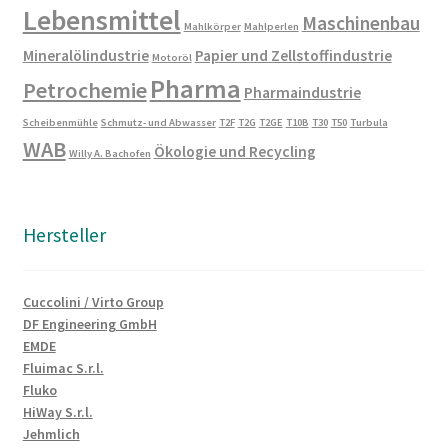
Lebensmittel
Maschinenbau
Mahlkörper
Mahlperlen
Mineralölindustrie
Papier und Zellstoffindustrie
Motoröl
Pharma
Petrochemie
Pharmaindustrie
Scheibenmühle
Schmutz- und Abwasser
T2F
T2G
T2GE
T10B
T30
T50
Turbula
WAB
Ökologie und Recycling
Willy A. Bachofen
Hersteller
Cuccolini / Virto Group
DF Engineering GmbH
EMDE
Fluimac S.r.l.
Fluko
HiWay S.r.l.
Jehmlich