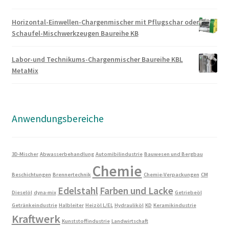
Horizontal-Einwellen-Chargenmischer mit Pflugschar oder
Schaufel-Mischwerkzeugen Baureihe KB
Labor-und Technikums-Chargenmischer Baureihe KBL
MetaMix
Anwendungsbereiche
3D-Mischer
Abwasserbehandlung
Automibilindustrie
Bauwesen und Bergbau
Chemie
Beschichtungen
Brennertechnik
Chemie-Verpackungen
CM
Edelstahl
Farben und Lacke
Dieselöl
dyna-mix
Getriebeöl
Getränkeindustrie
Halbleiter
Heizöl L/EL
Hydrauliköl
KD
Keramikindustrie
Kraftwerk
Kunststoffindustrie
Landwirtschaft