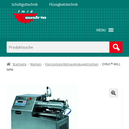
Schüttguttechnik
Flüssigkeitstechnik
Zur
Zum
Navigation
Inhalt
springen
springen
MENU
Startseite
Mahlen
Horizontale Rührwerkskugelmühlen
DYNO®-MILL
NPM