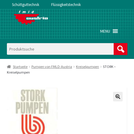
Schüttguttechnik
Flüssigkeitstechnik
Zur
Zum
Navigation
Inhalt
springen
springen
MENU
Startseite
Pumpen von FMLD-Austria
Kreiselpumpen
STORK –
Kreiselpumpen