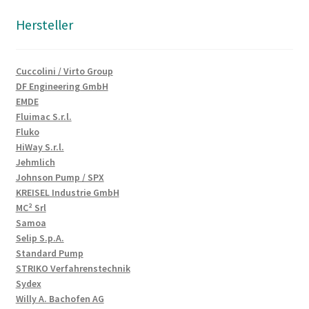
Hersteller
Cuccolini / Virto Group
DF Engineering GmbH
EMDE
Fluimac S.r.l.
Fluko
HiWay S.r.l.
Jehmlich
Johnson Pump / SPX
KREISEL Industrie GmbH
MC² Srl
Samoa
Selip S.p.A.
Standard Pump
STRIKO Verfahrenstechnik
Sydex
Willy A. Bachofen AG