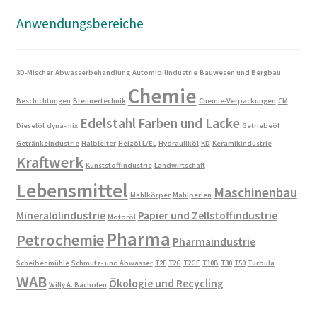
Anwendungsbereiche
3D-Mischer
Abwasserbehandlung
Automibilindustrie
Bauwesen und Bergbau
Chemie
Beschichtungen
Brennertechnik
Chemie-Verpackungen
CM
Edelstahl
Farben und Lacke
Dieselöl
dyna-mix
Getriebeöl
Getränkeindustrie
Halbleiter
Heizöl L/EL
Hydrauliköl
KD
Keramikindustrie
Kraftwerk
Kunststoffindustrie
Landwirtschaft
Lebensmittel
Maschinenbau
Mahlkörper
Mahlperlen
Mineralölindustrie
Papier und Zellstoffindustrie
Motoröl
Pharma
Petrochemie
Pharmaindustrie
Scheibenmühle
Schmutz- und Abwasser
T2F
T2G
T2GE
T10B
T30
T50
Turbula
WAB
Ökologie und Recycling
Willy A. Bachofen