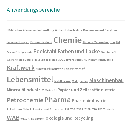
Anwendungsbereiche
3D-Mischer
Abwasserbehandlung
Automibilindustrie
Bauwesen und Bergbau
Chemie
Beschichtungen
Brennertechnik
Chemie-Verpackungen
CM
Edelstahl
Farben und Lacke
Dieselöl
dyna-mix
Getriebeöl
Getränkeindustrie
Halbleiter
Heizöl L/EL
Hydrauliköl
KD
Keramikindustrie
Kraftwerk
Kunststoffindustrie
Landwirtschaft
Lebensmittel
Maschinenbau
Mahlkörper
Mahlperlen
Mineralölindustrie
Papier und Zellstoffindustrie
Motoröl
Pharma
Petrochemie
Pharmaindustrie
Scheibenmühle
Schmutz- und Abwasser
T2F
T2G
T2GE
T10B
T30
T50
Turbula
WAB
Ökologie und Recycling
Willy A. Bachofen