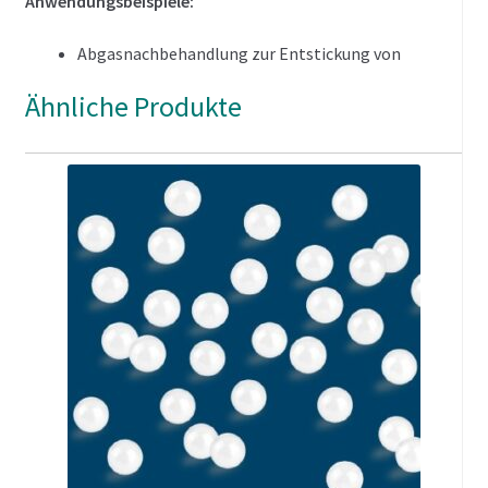
Anwendungsbeispiele:
Abgasnachbehandlung zur Entstickung von
Rauchgasen
Ähnliche Produkte
Eindüsen von fein zerstäubten Flüssigkeiten in
volumenstarke Gasströme
(Binden von Stäuben in Abgasströmen)
Kombination von verschiedenen Mischertypen
(in Abhängigkeit von zulässigem Druckverlust und
geforderter Mischgüte)
immer nach kundenspezifischer Auslegung
gefertigt