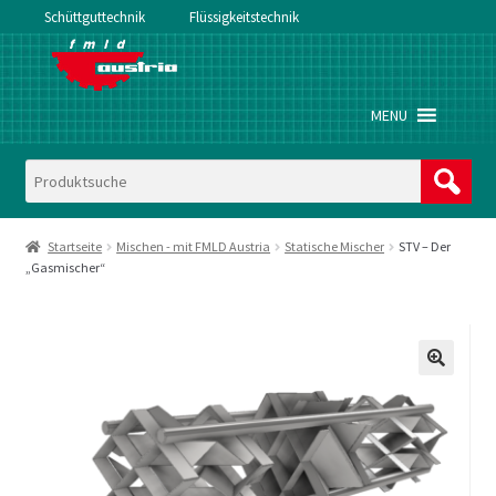
Schüttguttechnik
Flüssigkeitstechnik
Zur
Zum
Navigation
Inhalt
springen
springen
MENU
Startseite
Mischen - mit FMLD Austria
Statische Mischer
STV – Der
„Gasmischer“