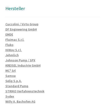
Hersteller
Cuccolini / Virto Group
DF Engineering GmbH
EMDE
Fluimac S.r.l.
Fluko
HiWay S.r.l.
Jehmlich
Johnson Pump / SPX
KREISEL Industrie GmbH
MC² Srl
Samoa
Selip S.p.A.
Standard Pump
STRIKO Verfahrenstechnik
Sydex
Willy A. Bachofen AG