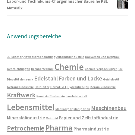
Labor-und Technikums-Chargenmischer Baureihe KBL
MetaMix
Anwendungsbereiche
3D-Mischer
Abwasserbehandlung
Automibilindustrie
Bauwesen und Bergbau
Chemie
Beschichtungen
Brennertechnik
Chemie-Verpackungen
CM
Edelstahl
Farben und Lacke
Dieselöl
dyna-mix
Getriebeöl
Getränkeindustrie
Halbleiter
Heizöl L/EL
Hydrauliköl
KD
Keramikindustrie
Kraftwerk
Kunststoffindustrie
Landwirtschaft
Lebensmittel
Maschinenbau
Mahlkörper
Mahlperlen
Mineralölindustrie
Papier und Zellstoffindustrie
Motoröl
Pharma
Petrochemie
Pharmaindustrie