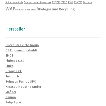
Scheibenmühle
Schmutz- und Abwasser
T2F
T2G
T2GE
T10B
T30
T50
Turbula
WAB
Ökologie und Recycling
Willy A. Bachofen
Hersteller
Cuccolini / Virto Group
DF Engineering GmbH
EMDE
Fluimac S.r.l.
Fluko
HiWay S.r.l.
Jehmlich
Johnson Pump / SPX
KREISEL Industrie GmbH
MC² Srl
Samoa
Selip S.p.A.