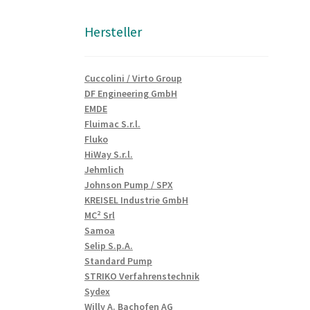
Hersteller
Cuccolini / Virto Group
DF Engineering GmbH
EMDE
Fluimac S.r.l.
Fluko
HiWay S.r.l.
Jehmlich
Johnson Pump / SPX
KREISEL Industrie GmbH
MC² Srl
Samoa
Selip S.p.A.
Standard Pump
STRIKO Verfahrenstechnik
Sydex
Willy A. Bachofen AG