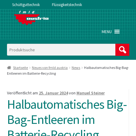
Schüttguttechnik
Flüssigkeitstechnik
Zur
Zum
Navigation
Inhalt
springen
springen
MENU
Startseite
Neues von fmld austria
News
Halbautomatisches Big-Bag-
Entleeren im Batterie-Recycling
Veröffentlicht am
25. Januar 2024
von
Manuel Steiner
Halbautomatisches Big-
Bag-Entleeren im
Batterie-Recycling