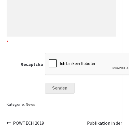
*
Recaptcha
Kategorie:
News
Beitragsnavigation
Vorheriger
Nächster
POWTECH 2019
Publikation in der