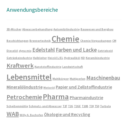
Anwendungsbereiche
3D-Mischer
Abwasserbehandlung
Automibilindustrie
Bauwesen und Bergbau
Chemie
Beschichtungen
Brennertechnik
Chemie-Verpackungen
CM
Edelstahl
Farben und Lacke
Dieselöl
dyna-mix
Getriebeöl
Getränkeindustrie
Halbleiter
Heizöl L/EL
Hydrauliköl
KD
Keramikindustrie
Kraftwerk
Kunststoffindustrie
Landwirtschaft
Lebensmittel
Maschinenbau
Mahlkörper
Mahlperlen
Mineralölindustrie
Papier und Zellstoffindustrie
Motoröl
Pharma
Petrochemie
Pharmaindustrie
Scheibenmühle
Schmutz- und Abwasser
T2F
T2G
T2GE
T10B
T30
T50
Turbula
WAB
Ökologie und Recycling
Willy A. Bachofen