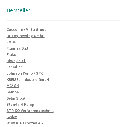
Hersteller
Cuccolini / Virto Group
DF Engineering GmbH
EMDE
Fluimac S.r.l.
Fluko
HiWay S.r.l.
Jehmlich
Johnson Pump / SPX
KREISEL Industrie GmbH
MC² Srl
Samoa
Selip S.p.A.
Standard Pump
STRIKO Verfahrenstechnik
Sydex
Willy A. Bachofen AG